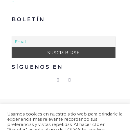
BOLETÍN
SÍGUENOS EN
© 2021 Gacmark – Arucas Mola. Todos los derechos
Usamos cookies en nuestro sitio web para brindarle la
reservados.
experiencia más relevante recordando sus
Aviso Legal
|
Política de Privacidad
|
Política de
preferencias y visitas repetidas. Al hacer clic en
"Aceptar", acepta el uso de TODAS las cookies.