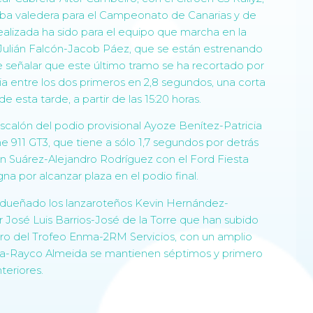
ueba valedera para el Campeonato de Canarias y de
ealizada ha sido para el equipo que marcha en la
Julián Falcón-Jacob Páez, que se están estrenando
 señalar que este último tramo se ha recortado por
ia entre los dos primeros en 2,8 segundos, una corta
esta tarde, a partir de las 15:20 horas.
escalón del podio provisional Ayoze Benítez-Patricia
e 911 GT3, que tiene a sólo 1,7 segundos por detrás
an Suárez-Alejandro Rodríguez con el Ford Fiesta
a por alcanzar plaza en el podio final.
 adueñado los lanzaroteños Kevin Hernández-
 José Luis Barrios-José de la Torre que han subido
mero del Trofeo Enma-2RM Servicios, con un amplio
era-Rayco Almeida se mantienen séptimos y primero
nteriores.