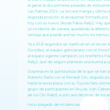
al ganar la dos primeras pasadas de esta pr
Las Palmas 2024. La tercera manga y última r
segunda posición, el aruquense formado por 
hoy con su nuevo Skoda Fabia Rally2. Hay que
un incidente de carrera, quedando la diferenc
ventaja que puede animar mucho los tramos de 
Ya a 20,8 segundos se clasifican en el tercer 
González, el equipo grancanario con el Porsch
al equipo vigente campeón, los tinerfeños Fr
Rally2, que de seguro plantean una buena pugn
Sorpresa en la quinta plaza de la que se han
Roberto Raña con el Renault Clio, seguido por
hasta la sexta plaza con su Toyota Yaris, pri
grupo de participantes en Arucas. Iván Cabr
de los Clio Rally5, a sólo seis décimas de los a
Inicio plagado de incidencias