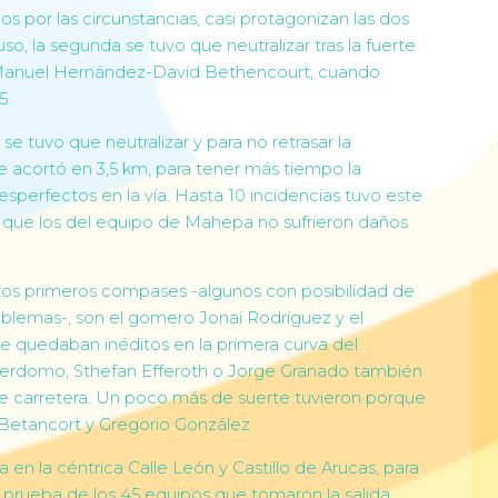
s por las circunstancias, casi protagonizan las dos
o, la segunda se tuvo que neutralizar tras la fuerte
e Manuel Hernández-David Bethencourt, cuando
5.
e tuvo que neutralizar y para no retrasar la
e acortó en 3,5 km, para tener más tiempo la
esperfectos en la vía. Hasta 10 incidencias tuvo este
lar que los del equipo de Mahepa no sufrieron daños
os primeros compases -algunos con posibilidad de
roblemas-, son el gomero Jonai Rodríguez y el
 quedaban inéditos en la primera curva del
Perdomo, Sthefan Efferoth o Jorge Granado también
a de carretera. Un poco más de suerte tuvieron porque
 Betancort y Gregorio González.
 en la céntrica Calle León y Castillo de Arucas, para
la prueba de los 45 equipos que tomaron la salida.