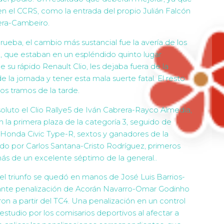
 el CCRS, como la entrada del propio Julián Falcón
era-Cambeiro.
prueba, el cambio más sustancial fue la avería de los
 que estaban en un espléndido quinto lugar
e su rápido Renault Clio, les dejaba fuera de la
e la jornada y tener esta mala suerte fatal. El resto
los tramos de la tarde.
soluto el Clio Rallye5 de Iván Cabrera-Rayco Almedia,
la primera plaza de la categoría 3, seguido de
onda Civic Type-R, sextos y ganadores de la
zado por Carlos Santana-Cristo Rodríguez, primeros
más de un excelente séptimo de la general..
 el triunfo se quedó en manos de José Luis Barrios-
rtante penalización de Acorán Navarro-Omar Godinho
on a partir del TC4. Una penalización en un control
tudio por los comisarios deportivos al afectar a