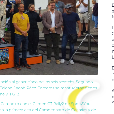
E
g
f
L
C
e
c
n
L
E
i
c
icación al ganar cinco de los seis scratchs. Segundo
 Falcón-Jacob Páez. Terceros se mantuvieron firmes
A
he 911 GT3.
m
 Cambeiro con el Citroen C3 Rally2 de Sport&You
 en la primera cita del Campeonato de Canarias y de