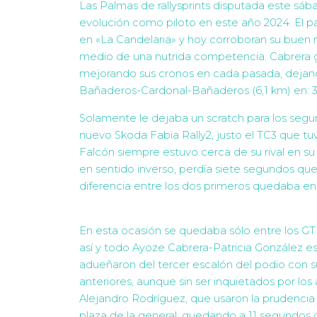
Las Palmas de rallysprints disputada este sá
evolución como piloto en este año 2024. El p
en «La Candelaria» y hoy corroboran su buen
medio de una nutrida competencia. Cabrera g
mejorando sus cronos en cada pasada, deja
Bañaderos-Cardonal-Bañaderos (6,1 km) en: 3:57
Solamente le dejaba un scratch para los segu
nuevo Skoda Fabia Rally2, justo el TC3 que tu
Falcón siempre estuvo cerca de su rival en su
en sentido inverso, perdía siete segundos que l
diferencia entre los dos primeros quedaba en
En esta ocasión se quedaba sólo entre los GT 
así y todo Ayoze Cabrera-Patricia González e
adueñaron del tercer escalón del podio con s
anteriores, aunque sin ser inquietados por lo
Alejandro Rodríguez, que usaron la prudencia 
plaza de la general, quedando a 11 segundos 