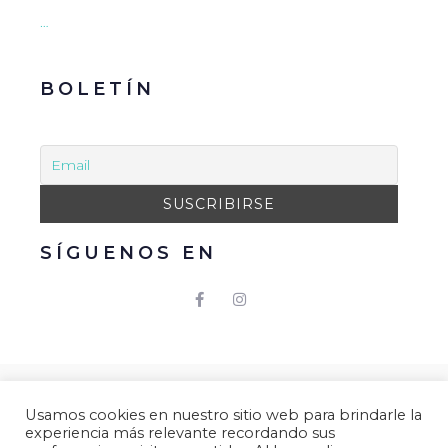
…
BOLETÍN
SÍGUENOS EN
© 2021 Gacmark – Arucas Mola. Todos los derechos
Usamos cookies en nuestro sitio web para brindarle la
reservados.
experiencia más relevante recordando sus