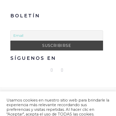
BOLETÍN
SÍGUENOS EN
© 2021 Gacmark – Arucas Mola. Todos los derechos
Usamos cookies en nuestro sitio web para brindarle la
reservados.
experiencia más relevante recordando sus
preferencias y visitas repetidas. Al hacer clic en
Aviso Legal
|
Política de Privacidad
|
Política de
"Aceptar", acepta el uso de TODAS las cookies.
Cookies.