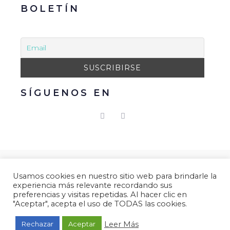
BOLETÍN
SÍGUENOS EN
© 2021 Gacmark – Arucas Mola. Todos los derechos
Usamos cookies en nuestro sitio web para brindarle la
reservados.
experiencia más relevante recordando sus
Aviso Legal
|
Política de Privacidad
|
Política de
preferencias y visitas repetidas. Al hacer clic en
"Aceptar", acepta el uso de TODAS las cookies.
Cookies.
Desarrollado por
Gacmark.
Leer Más
Rechazar
Aceptar