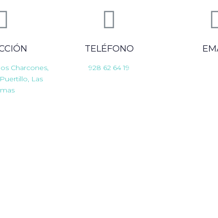
CCIÓN
TELÉFONO
EM
 los Charcones,
928 62 64 19
 Puertillo, Las
lmas