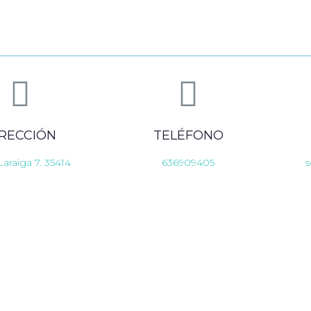
IRECCIÓN
TELÉFONO
Laraiga 7. 35414
636909405