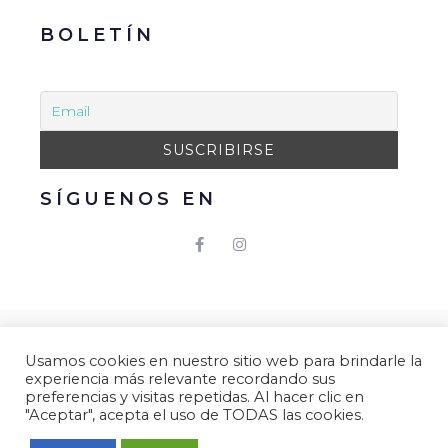
BOLETÍN
SÍGUENOS EN
© 2021 Gacmark – Arucas Mola. Todos los derechos
Usamos cookies en nuestro sitio web para brindarle la
reservados.
experiencia más relevante recordando sus
Aviso Legal
|
Política de Privacidad
|
Política de
preferencias y visitas repetidas. Al hacer clic en
"Aceptar", acepta el uso de TODAS las cookies.
Cookies.
Desarrollado por
Gacmark.