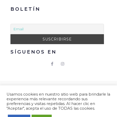
BOLETÍN
SÍGUENOS EN
© 2021 Gacmark – Arucas Mola. Todos los derechos
Usamos cookies en nuestro sitio web para brindarle la
reservados.
experiencia más relevante recordando sus
Aviso Legal
|
Política de Privacidad
|
Política de
preferencias y visitas repetidas. Al hacer clic en
"Aceptar", acepta el uso de TODAS las cookies.
Cookies.
Desarrollado por
Gacmark.