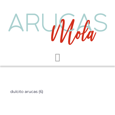
dulcito arucas (6)