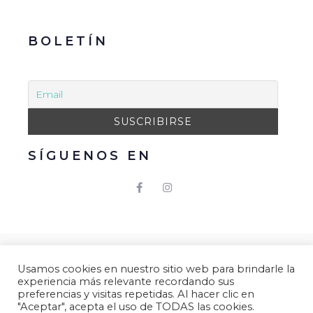
BOLETÍN
SÍGUENOS EN
© 2021 Gacmark – Arucas Mola. Todos los derechos
Usamos cookies en nuestro sitio web para brindarle la
reservados.
experiencia más relevante recordando sus
Aviso Legal
|
Política de Privacidad
|
Política de
preferencias y visitas repetidas. Al hacer clic en
"Aceptar", acepta el uso de TODAS las cookies.
Cookies.