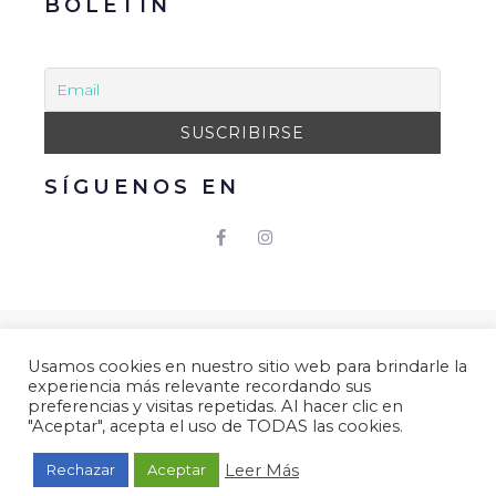
BOLETÍN
SÍGUENOS EN
© 2021 Gacmark – Arucas Mola. Todos los derechos
Usamos cookies en nuestro sitio web para brindarle la
reservados.
experiencia más relevante recordando sus
Aviso Legal
|
Política de Privacidad
|
Política de
preferencias y visitas repetidas. Al hacer clic en
"Aceptar", acepta el uso de TODAS las cookies.
Cookies.
Desarrollado por
Gacmark.
Leer Más
Rechazar
Aceptar