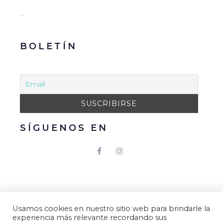
…
BOLETÍN
SÍGUENOS EN
© 2021 Gacmark – Arucas Mola. Todos los derechos
Usamos cookies en nuestro sitio web para brindarle la
reservados.
experiencia más relevante recordando sus