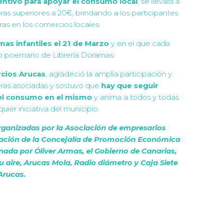
entivo para apoyar el consumo local
, se llevará a
s superiores a 20€, brindando a los participantes
as en los comercios locales.
mas infantiles el 21 de Marzo
y en el que cada
so poemario de Librería Doramas.
cios Arucas
, agradeció la amplia participación y
as asociadas y sostuvo que
hay que seguir
el consumo en el mismo
y anima a todos y todas
ier iniciativa del municipio.
ganizadas por la Asociación de empresarios
ración de la Concejalía de Promoción Económica
nada por Óliver Armas, el Gobierno de Canarias,
u aire, Arucas Mola, Radio diámetro y Caja Siete
Arucas.