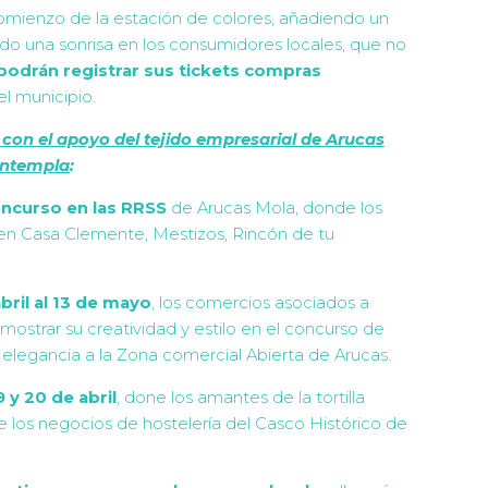
comienzo de la estación de colores, añadiendo un
do una sonrisa en los consumidores locales, que no
podrán registrar sus tickets compras
l municipio.
con el apoyo del tejido empresarial de Arucas
ntempla
:
oncurso en las RRSS
de Arucas Mola, donde los
 en Casa Clemente, Mestizos, Rincón de tu
bril al 13 de mayo
, los comercios asociados a
ostrar su creatividad y estilo en el concurso de
elegancia a la Zona comercial Abierta de Arucas.
9 y 20 de abril
, done los amantes de la tortilla
e los negocios de hostelería del Casco Histórico de