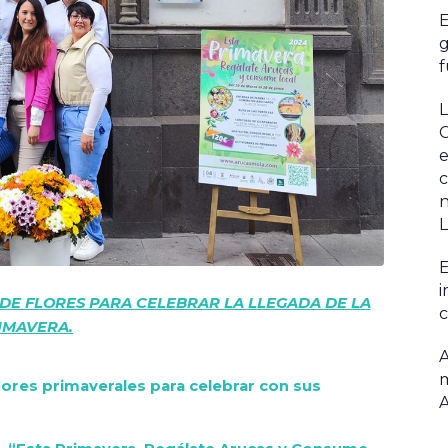
E
g
f
L
C
e
c
n
L
E
i
 DE FLORES PARA CELEBRAR LA LLEGADA DE LA
c
IMAVERA.
A
m
lores primaverales para celebrar con sus