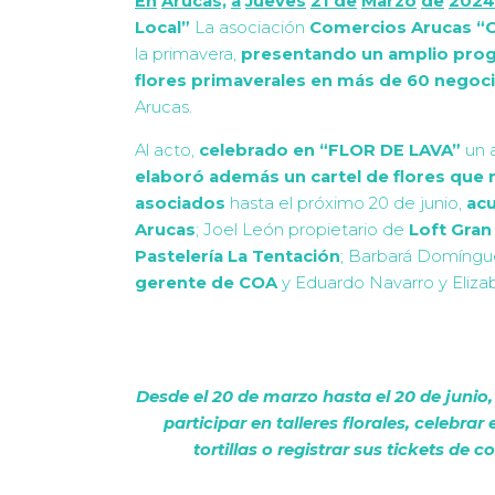
En
Arucas,
a
Jueves
21 de
Marzo
de
2024
Local”
La asociación
Comercios Arucas “
la primavera,
presentando un amplio prog
flores primaverales en más de 60 negoc
Arucas.
Al acto,
celebrado en “FLOR DE LAVA”
un a
elaboró además un cartel de flores que 
asociados
hasta el próximo 20 de junio,
ac
Arucas
; Joel León propietario de
Loft Gran
Pastelería La Tentación
; Barbará Domíngu
gerente de COA
y Eduardo Navarro y Eliza
Desde el 20 de marzo hasta el 20 de junio,
participar en talleres florales, celebrar 
tortillas o registrar sus tickets de