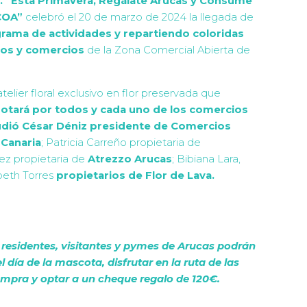
. “Esta Primavera, Regálate Arucas y Consume
COA”
celebró el 20 de marzo de 2024 la llegada de
rama de actividades
y
repartiendo coloridas
ios y comercios
de la Zona Comercial Abierta de
telier floral exclusivo en flor preservada que
rotará por todos y cada uno de los comercios
udió
César Déniz presidente de Comercios
 Canaria
; Patricia Carreño propietaria de
ez propietaria de
Atrezzo Arucas
; Bibiana Lara,
beth Torres
propietarios de Flor de Lava.
 residentes, visitantes y pymes de Arucas
podrán
el día de la mascota, disfrutar en la ruta de las
 compra y optar a un cheque regalo de 120€.