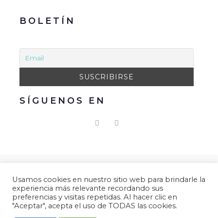
BOLETÍN
SÍGUENOS EN
© 2021 Gacmark – Arucas Mola. Todos los derechos
Usamos cookies en nuestro sitio web para brindarle la
reservados.
experiencia más relevante recordando sus
preferencias y visitas repetidas. Al hacer clic en
Aviso Legal
|
Política de Privacidad
|
Política de
"Aceptar", acepta el uso de TODAS las cookies.
Cookies.