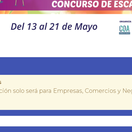
S
pción solo será para Empresas, Comercios y Neg