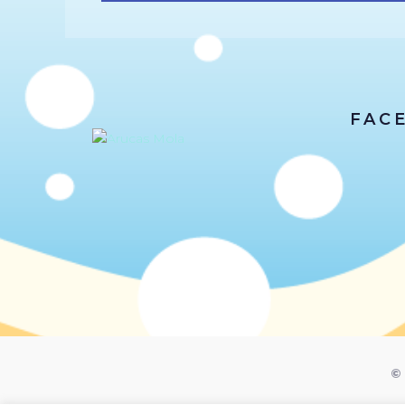
FAC
© 