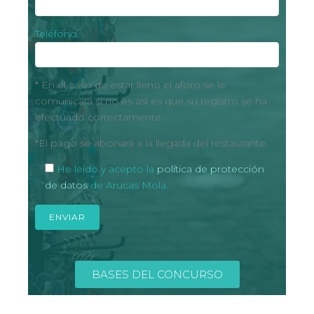
Teléfono
* En el caso de estar lleno el aforo se le
comunicará si no es así es que su registro se ha
efectuado correctamente.
*El pago se abonará a la llegada del restaurante.
He leído y acepto la
política de protección
de datos
de Arucas Mola.
BASES DEL CONCURSO