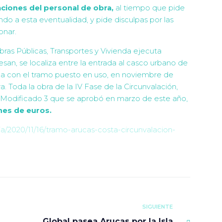
caciones del personal de obra,
al tiempo que pide
 a esta eventualidad, y pide disculpas por las
onar.
ras Públicas, Transportes y Vivienda ejecuta
an, se localiza entre la entrada al casco urbano de
aza con el tramo puesto en uso, en noviembre de
. Toda la obra de la IV Fase de la Circunvalación,
l Modificado 3 que se aprobó en marzo de este año,
nes de euros.
ia/2020/11/16/tramo-arucas-costa-circunvalacion-
SIGUIENTE
Global pasea Arucas por la Isla