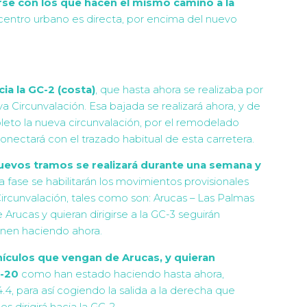
rse con los que hacen el mismo camino a la
l centro urbano es directa, por encima del nuevo
ia la GC-2 (costa)
, que hasta ahora se realizaba por
a Circunvalación. Esa bajada se realizará ahora, y de
leto la nueva circunvalación, por el remodelado
nectará con el trazado habitual de esta carretera.
nuevos tramos se realizará durante una semana y
a fase se habilitarán los movimientos provisionales
Circunvalación, tales como son: Arucas – Las Palmas
rucas y quieran dirigirse a la GC-3 seguirán
enen haciendo ahora.
hículos que vengan de Arucas, y quieran
C-20
como han estado haciendo hasta ahora,
4, para así cogiendo la salida a la derecha que