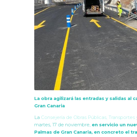
La obra agilizará las entradas y salidas a
Gran Canaria
La
Consejería de Obras Públicas, Transportes 
martes, 17 de noviembre,
en servicio un nuev
Palmas de Gran Canaria, en concreto el t