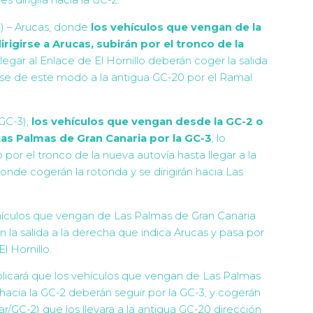
es dirigirá hacia la GC-2.
) – Arucas, donde
los vehículos que vengan de la
rigirse a Arucas, subirán por el tronco de la
egar al Enlace de El Hornillo deberán coger la salida
dose de este modo a la antigua GC-20 por el Ramal
GC-3),
los vehículos que vengan desde la GC-2 o
Las Palmas de Gran Canaria por la GC-3
, lo
por el tronco de la nueva autovía hasta llegar a la
donde cogerán la rotonda y se dirigirán hacia Las
vehículos que vengan de Las Palmas de Gran Canaria
án la salida a la derecha que indica Arucas y pasa por
l Hornillo.
plicará que los vehículos que vengan de Las Palmas
e hacia la GC-2 deberán seguir por la GC-3, y cogerán
ar/GC-2) que los llevara a la antigua GC-20 dirección