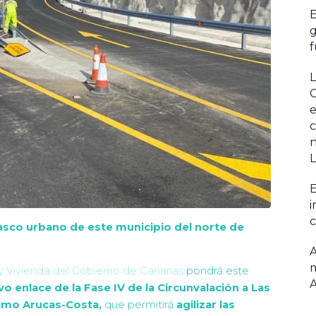
E
g
f
L
C
e
c
n
L
E
i
c
l casco urbano de este municipio del norte de
A
m
y Vivienda del Gobierno de Canarias
pondrá este
o enlace de la Fase IV de la Circunvalación a Las
ramo Arucas-Costa,
que permitirá
agilizar las