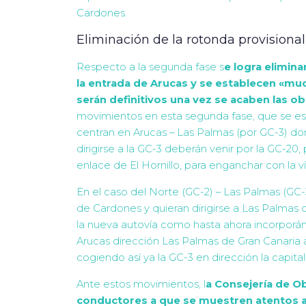
Cardones.
Eliminación de la rotonda provisional
Respecto a la segunda fase s
e logra elimina
la entrada de Arucas y se establecen «m
serán definitivos una vez se acaben las ob
movimientos en esta segunda fase, que se esp
centran en Arucas – Las Palmas (por GC-3) do
dirigirse a la GC-3 deberán venir por la GC-20
enlace de El Hornillo, para enganchar con la ví
En el caso del Norte (GC-2) – Las Palmas (GC-
de Cardones y quieran dirigirse a Las Palmas 
la nueva autovía como hasta ahora incorporán
Arucas dirección Las Palmas de Gran Canaria a
cogiendo así ya la GC-3 en dirección la capital
Ante estos movimientos, l
a Consejería de Ob
conductores a que se muestren atentos a l