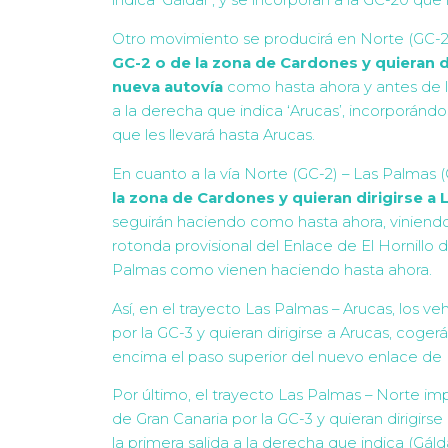
indica ‘Gáldar’, y se incorporan a la GC-20 que l
Otro movimiento se producirá en Norte (GC-2
GC-2 o de la zona de Cardones y quieran di
nueva autovía
como hasta ahora y antes de ll
a la derecha que indica ‘Arucas’, incorporán
que les llevará hasta Arucas.
En cuanto a la vía Norte (GC-2) – Las Palmas (
la zona de Cardones y quieran dirigirse a 
seguirán haciendo como hasta ahora, viniendo 
rotonda provisional del Enlace de El Hornillo 
Palmas como vienen haciendo hasta ahora.
Así, en el trayecto Las Palmas – Arucas, los 
por la GC-3 y quieran dirigirse a Arucas, coger
encima el paso superior del nuevo enlace de E
Por último, el trayecto Las Palmas – Norte im
de Gran Canaria por la GC-3 y quieran dirigirs
la primera salida a la derecha que indica (Gáld