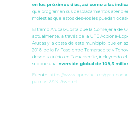
en los próximos días, así como a las indi
que programen sus desplazamientos atendiendo
molestias que estos desvíos les puedan ocasi
El tramo Arucas-Costa que la Consejería de Ob
actualmente, a través de la UTE Acciona-Lopes
Arucas y la costa de este municipio, que enl
2016, de la IV Fase entre Tamaraceite y Tenoya
desde su inicio en Tamaraceite, incluyendo e
supone una i
nversión global de 109,3 millo
Fuente:
https://www.laprovincia.es/gran-canar
palmas-23231763.html