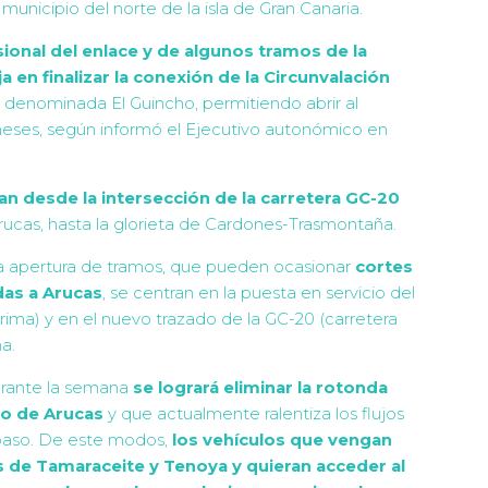
municipio del norte de la isla de Gran Canaria.
ional del enlace y de algunos tramos de la
a en finalizar la conexión de la Circunvalación
ona denominada El Guincho, permitiendo abrir al
meses, según informó el Ejecutivo autonómico en
an desde la intersección de la carretera GC-20
rucas, hasta la glorieta de Cardones-Trasmontaña.
ta apertura de tramos, que pueden ocasionar
cortes
idas a Arucas
, se centran en la puesta en servicio del
rima) y en el nuevo trazado de la GC-20 (carretera
a.
 durante la semana
se logrará eliminar la rotonda
sco de Arucas
y que actualmente ralentiza los flujos
l paso. De este modos,
los vehículos que vengan
s de Tamaraceite y Tenoya y quieran acceder al