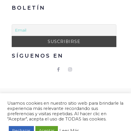
BOLETÍN
SÍGUENOS EN
© 2021 Gacmark – Arucas Mola. Todos los derechos
Usamos cookies en nuestro sitio web para brindarle la
reservados.
experiencia más relevante recordando sus
preferencias y visitas repetidas. Al hacer clic en
Aviso Legal
|
Política de Privacidad
|
Política de
"Aceptar", acepta el uso de TODAS las cookies.
Cookies.
Desarrollado por
Gacmark.
Leer Más
Rechazar
Aceptar