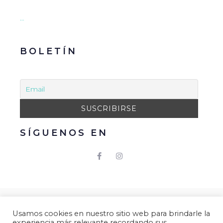
…
BOLETÍN
SÍGUENOS EN
© 2021 Gacmark – Arucas Mola. Todos los derechos
Usamos cookies en nuestro sitio web para brindarle la
reservados.
experiencia más relevante recordando sus