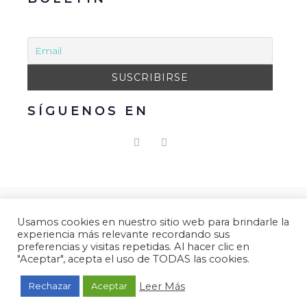
SÍGUENOS EN
© 2021 Gacmark – Arucas Mola. Todos los derechos
Usamos cookies en nuestro sitio web para brindarle la
reservados.
experiencia más relevante recordando sus
preferencias y visitas repetidas. Al hacer clic en
Aviso Legal
|
Política de Privacidad
|
Política de
"Aceptar", acepta el uso de TODAS las cookies.
Cookies.
Desarrollado por
Gacmark.
Leer Más
Rechazar
Aceptar