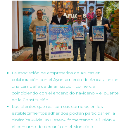
La asociación de empresarios de Arucas en
colaboración con el Ayuntamiento de Arucas, lanzan
una campaña de dinamización comercial
coincidiendo con el encendido navideño y el puente
de la Constitución.
Los clientes que realicen sus compras en los
establecimientos adheridos podrán participar en la
dinámica «Pide un Deseo», fomentando la ilusión y
el consumo de cercanía en el Municipio.