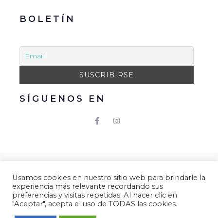
BOLETÍN
SÍGUENOS EN
© 2021 Gacmark – Arucas Mola. Todos los derechos
Usamos cookies en nuestro sitio web para brindarle la
reservados.
experiencia más relevante recordando sus
Aviso Legal
|
Política de Privacidad
|
Política de
preferencias y visitas repetidas. Al hacer clic en
"Aceptar", acepta el uso de TODAS las cookies.
Cookies.
Desarrollado por
Gacmark.