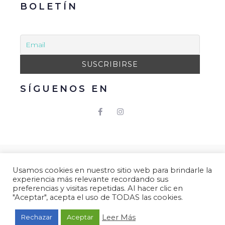
BOLETÍN
SÍGUENOS EN
© 2021 Gacmark – Arucas Mola. Todos los derechos
Usamos cookies en nuestro sitio web para brindarle la
reservados.
experiencia más relevante recordando sus
Aviso Legal
|
Política de Privacidad
|
Política de
preferencias y visitas repetidas. Al hacer clic en
"Aceptar", acepta el uso de TODAS las cookies.
Cookies.
Desarrollado por
Gacmark.
Leer Más
Rechazar
Aceptar