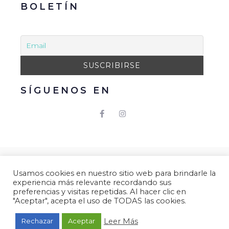
BOLETÍN
SÍGUENOS EN
© 2021 Gacmark – Arucas Mola. Todos los derechos
Usamos cookies en nuestro sitio web para brindarle la
reservados.
experiencia más relevante recordando sus
Aviso Legal
|
Política de Privacidad
|
Política de
preferencias y visitas repetidas. Al hacer clic en
"Aceptar", acepta el uso de TODAS las cookies.
Cookies.
Desarrollado por
Gacmark.
Leer Más
Rechazar
Aceptar