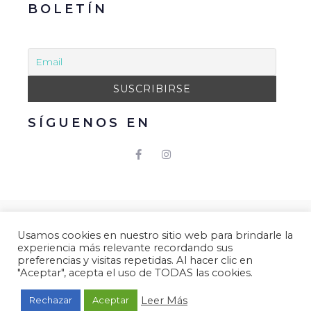
BOLETÍN
SÍGUENOS EN
© 2021 Gacmark – Arucas Mola. Todos los derechos
Usamos cookies en nuestro sitio web para brindarle la
reservados.
experiencia más relevante recordando sus
Aviso Legal
|
Política de Privacidad
|
Política de
preferencias y visitas repetidas. Al hacer clic en
"Aceptar", acepta el uso de TODAS las cookies.
Cookies.
Desarrollado por
Gacmark.
Leer Más
Rechazar
Aceptar