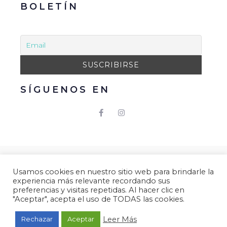
BOLETÍN
SÍGUENOS EN
© 2021 Gacmark – Arucas Mola. Todos los derechos
Usamos cookies en nuestro sitio web para brindarle la
reservados.
experiencia más relevante recordando sus
Aviso Legal
|
Política de Privacidad
|
Política de
preferencias y visitas repetidas. Al hacer clic en
"Aceptar", acepta el uso de TODAS las cookies.
Cookies.
Desarrollado por
Gacmark.
Leer Más
Rechazar
Aceptar