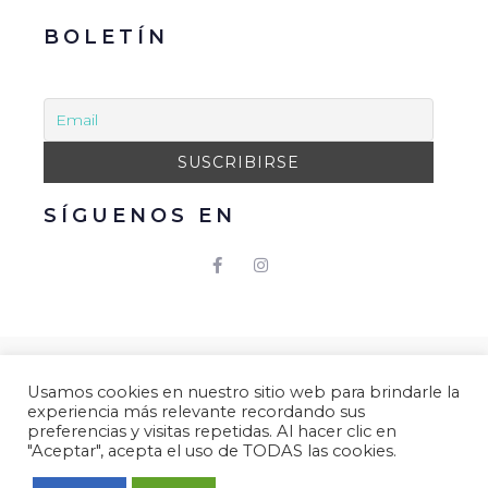
BOLETÍN
SÍGUENOS EN
© 2021 Gacmark – Arucas Mola. Todos los derechos
Usamos cookies en nuestro sitio web para brindarle la
reservados.
experiencia más relevante recordando sus
Aviso Legal
|
Política de Privacidad
|
Política de
preferencias y visitas repetidas. Al hacer clic en
"Aceptar", acepta el uso de TODAS las cookies.
Cookies.
Desarrollado por
Gacmark.