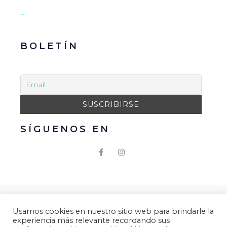
…
BOLETÍN
SÍGUENOS EN
© 2021 Gacmark – Arucas Mola. Todos los derechos
Usamos cookies en nuestro sitio web para brindarle la
reservados.
experiencia más relevante recordando sus